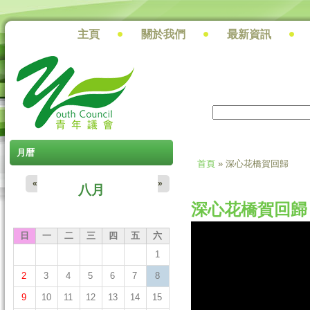
主頁
關於我們
最新資訊
搜尋
搜尋表單
月暦
首頁
» 深心花橋賀回歸
您在這裡
«
»
八月
深心花橋賀回歸
日
一
二
三
四
五
六
青年議會「深♡
1
2
3
4
5
6
7
8
9
10
11
12
13
14
15