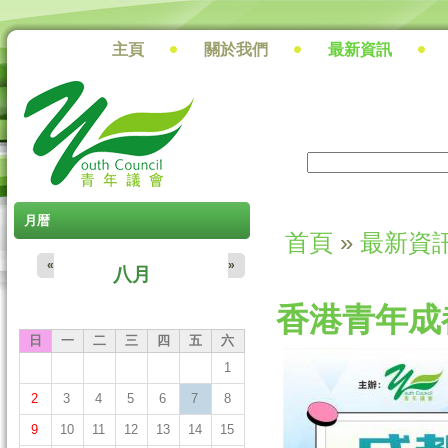
主頁
關於我們
最新資訊
搜尋
搜尋表單
月暦
首頁
»
最新資
您在這裡
«
»
八月
香港青年成都
日
一
二
三
四
五
六
1
2
3
4
5
6
7
8
9
10
11
12
13
14
15