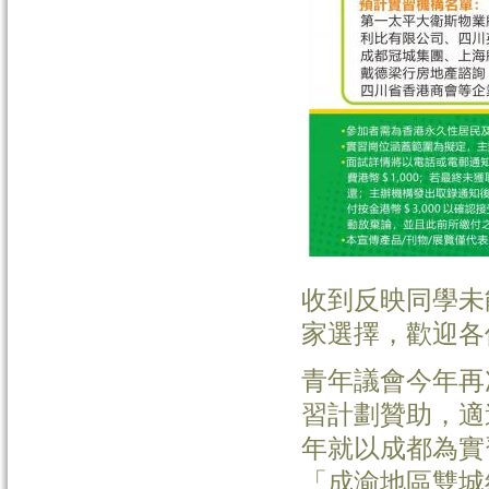
收到反映同學未
家選擇，歡迎各
青年議會今年再
習計劃贊助，適
年就以成都為實
「成渝地區雙城