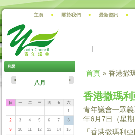
主頁
關於我們
最新資訊
搜尋
搜尋表單
月暦
首頁
» 香港撒
您在這裡
«
»
八月
香港撒瑪利
日
一
二
三
四
五
六
青年議會一眾義
1
年6月7日（星
2
3
4
5
6
7
8
9
10
11
12
13
14
15
「香港撒瑪利亞