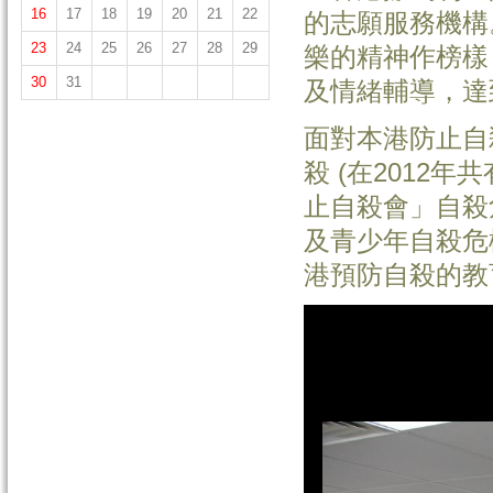
16
17
18
19
20
21
22
的志願服務機構
23
24
25
26
27
28
29
樂的精神作榜樣
30
31
及情緒輔導，達
面對本港防止自
殺 (在2012年
止自殺會」自殺
及青少年自殺危
港預防自殺的教