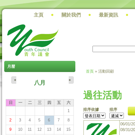
主頁
關於我們
最新資訊
搜尋
搜尋表單
月暦
首頁
» 活動回顧
您在這裡
«
»
八月
過往活動
日
一
二
三
四
五
六
排序依據
排序
1
2
3
4
5
6
7
8
06/01/2
9
10
11
12
13
14
15
08/31/2