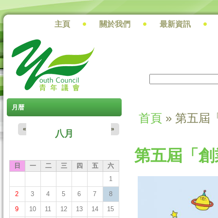
主頁
關於我們
最新資訊
搜尋
搜尋表單
月暦
首頁
» 第五屆
您在這裡
«
»
八月
第五屆「創
日
一
二
三
四
五
六
1
2
3
4
5
6
7
8
9
10
11
12
13
14
15