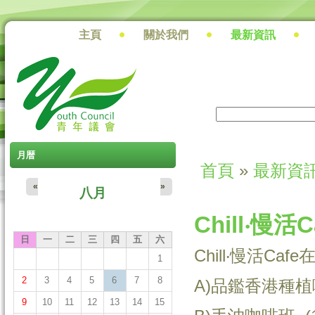
主頁
關於我們
最新資訊
搜尋
搜尋表單
月暦
首頁
»
最新資
您在這裡
«
»
八月
Chill‧慢
日
一
二
三
四
五
六
Chill‧慢活Ca
1
2
3
4
5
6
7
8
A)品鑑香港種植咖
9
10
11
12
13
14
15