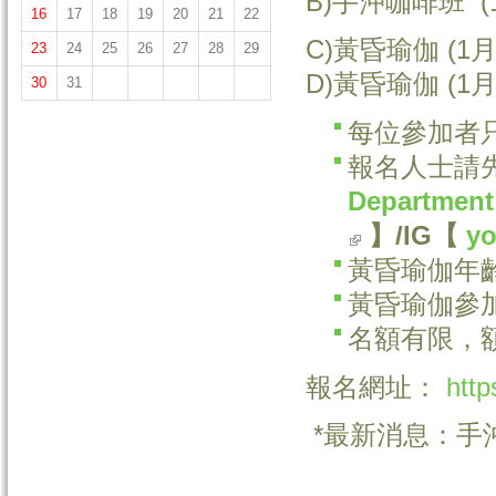
B)手沖咖啡班 (1
16
17
18
19
20
21
22
C)黃昏瑜伽 (1月
23
24
25
26
27
28
29
D)黃昏瑜伽 (1月
30
31
每位參加者
報名人士請
Department
(link is external)
】
/IG
【
yo
黃昏瑜伽年齡
黃昏瑜伽參
名額有限，
報名網址：
http
*最新消息：手