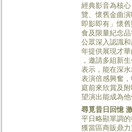
經典影音為核心
覽、懷舊金曲演
即影即有」懷舊
食及限量紀念品
公眾深入認識和
年提供展現才華
，邀請多組新生
表示，能在深水
表演倍感興奮，
庭前來欣賞及附
望演出能成為他
尋覓昔日回憶 
平日略顯單調的
獲當區商販鼎力