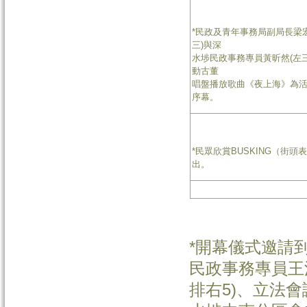
*民政及青年事務局副局長梁宏
三)與深
水埗民政事務專員黃昕然(左三
動古董
唱盤播放歌曲《夜上海》為
序幕。
*民眾欣賞BUSKING（街頭
出。
*
開幕儀式邀請
民政事務專員王
排右
5)
、立法會