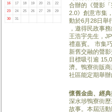
16
17
18
19
20
21
22
合辦的《聲影「
23
24
25
26
27
28
29
2.0》創意市集
30
31
動於6月28日舉
，邀得民政事務
王浩宇先生，J
禮嘉賓。 市集
新舊交融的聲影
目標吸引逾 15
濟。鴨寮街販商
社區能定期舉辦
懷舊金曲、經典
深水埗鴨寮街歷
故事。本屆活動