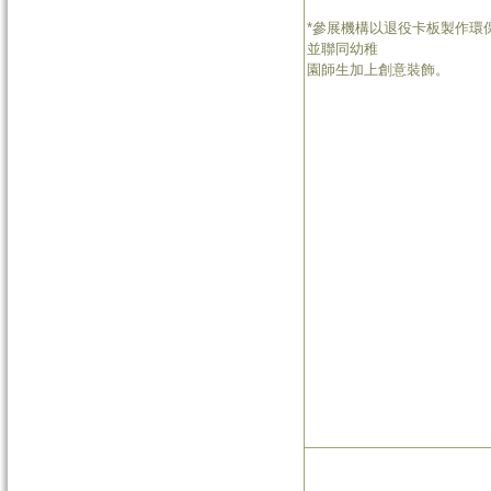
*參展機構以退役卡板製作環
並聯同幼稚
園師生加上創意裝飾。