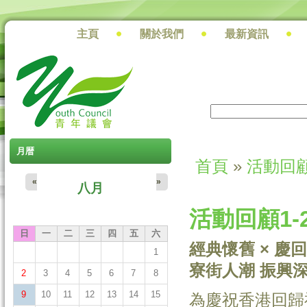
主頁
關於我們
最新資訊
搜尋
搜尋表單
月暦
首頁
»
活動回
您在這裡
«
»
八月
活動回顧1-2
日
一
二
三
四
五
六
經典懷舊 × 慶
1
寮街人潮 振興
2
3
4
5
6
7
8
9
10
11
12
13
14
15
為慶祝香港回歸