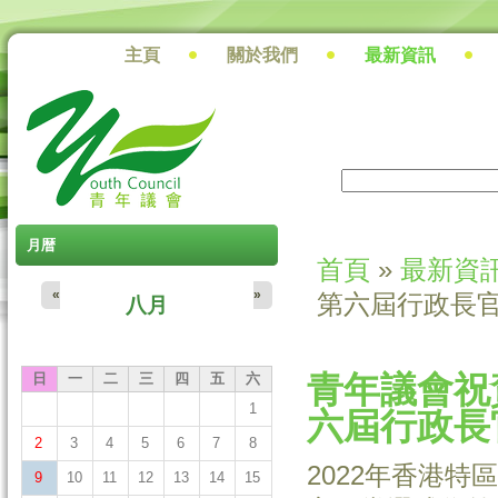
主頁
關於我們
最新資訊
搜尋
搜尋表單
月暦
首頁
»
最新資
您在這裡
«
»
第六屆行政長
八月
青年議會祝
日
一
二
三
四
五
六
1
六屆行政長
2
3
4
5
6
7
8
2022年香港
9
10
11
12
13
14
15