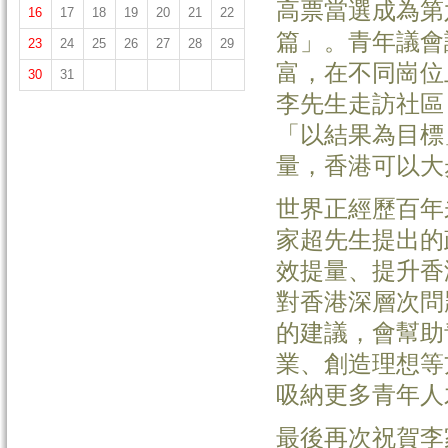
高票當選成為第
16
17
18
19
20
21
22
篇」。青年議會
23
24
25
26
27
28
29
富，在不同崗位
30
31
李先生走訪社區
「以結果為目標
量，香港可以大
世界正經歷百年
家超先生提出的
效提量、提升香
對香港深層次問
的建議，會幫助
業、創造理想等
吸納更多青年人
最後再次祝賀李