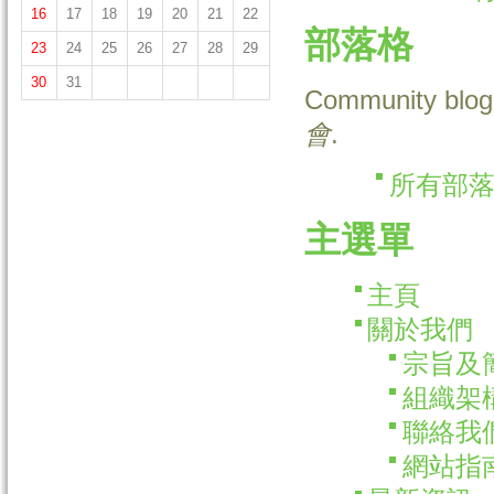
16
17
18
19
20
21
22
部落格
23
24
25
26
27
28
29
30
31
Community blog 
會
.
所有部
主選單
主頁
關於我們
宗旨及
組織架
聯絡我
網站指