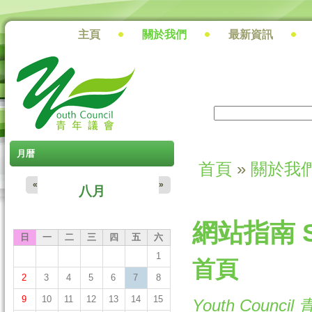
主頁
關於我們
最新資訊
搜尋
搜尋表單
月暦
首頁
»
關於我
您在這裡
«
»
八月
網站指南 Si
日
一
二
三
四
五
六
1
首頁
2
3
4
5
6
7
8
9
10
11
12
13
14
15
Youth Counci