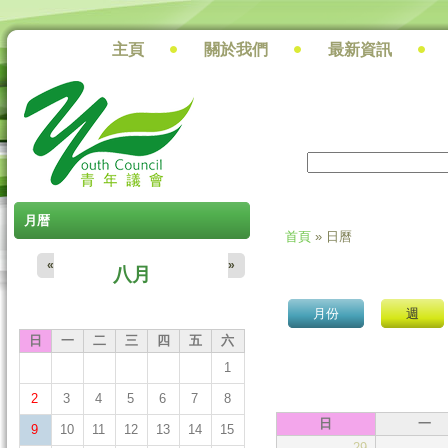
主頁
關於我們
最新資訊
搜尋
搜尋表單
月暦
首頁
» 日曆
您在這裡
«
»
八月
月份
(作用中頁籤)
週
日
一
二
三
四
五
六
1
2
3
4
5
6
7
8
日
一
9
10
11
12
13
14
15
29