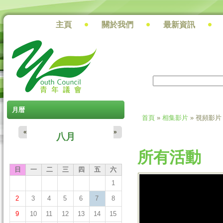
主頁
關於我們
最新資訊
搜尋
搜尋表單
月暦
首頁
»
相集影片
» 視頻影片
您在這裡
«
»
八月
所有活動
日
一
二
三
四
五
六
1
【青年議會張瑞
2
3
4
5
6
7
8
圖小組委員會之
9
10
11
12
13
14
15