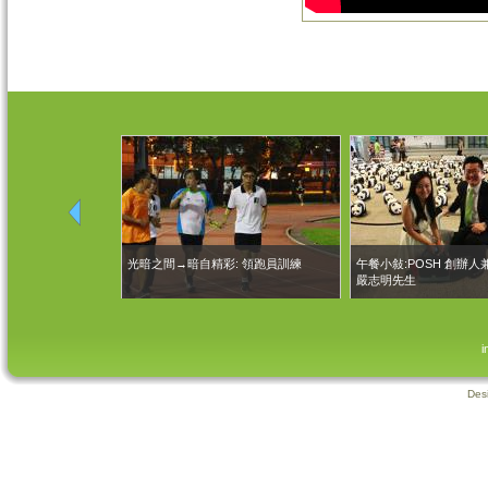
頁面
流
光暗之間→暗自精彩: 領跑員訓練
午餐小敍:POSH 創辦
嚴志明先生
i
Des