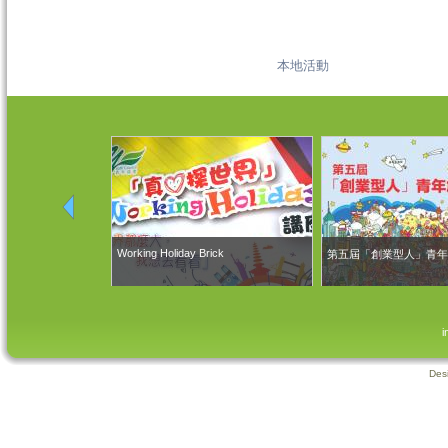
本地活動
Working Holiday Brick
劃2019-明日菁英
第五屆「創業型人」青年
i
Des