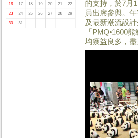
的支持，於7月
16
17
18
19
20
21
22
員出席參與。午
23
24
25
26
27
28
29
及最新潮流設計
30
31
「PMQ•160
均獲益良多，盡