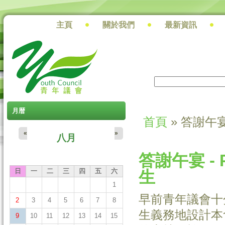
主頁
關於我們
最新資訊
搜尋
搜尋表單
月暦
首頁
» 答謝午
您在這裡
«
»
八月
答謝午宴 -
日
一
二
三
四
五
六
生
1
早前青年議會十
2
3
4
5
6
7
8
生義務地設計本
9
10
11
12
13
14
15