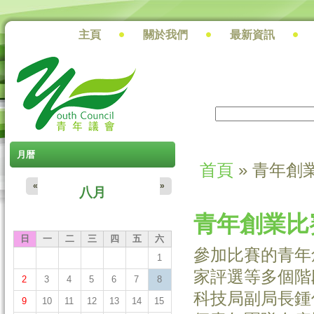
主頁
關於我們
最新資訊
搜尋
搜尋表單
月暦
首頁
» 青年創
您在這裡
«
»
八月
青年創業比
日
一
二
三
四
五
六
參加比賽的青年
1
家評選等多個階
2
3
4
5
6
7
8
科技局副局長鍾
9
10
11
12
13
14
15