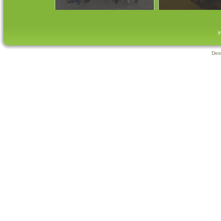
i
Des