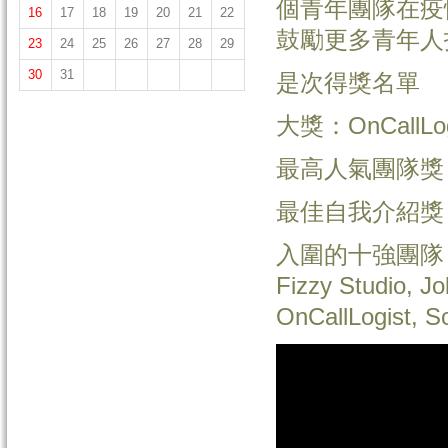
個青年團隊在疫
16
17
18
19
20
21
22
鼓勵更多青年人
23
24
25
26
27
28
29
30
31
是次得獎名單
大獎：OnCallLog
最高人氣團隊獎：N
最佳自我介紹獎
入圍的十強團隊：(排
Fizzy Studio, Jo
OnCallLogist, So