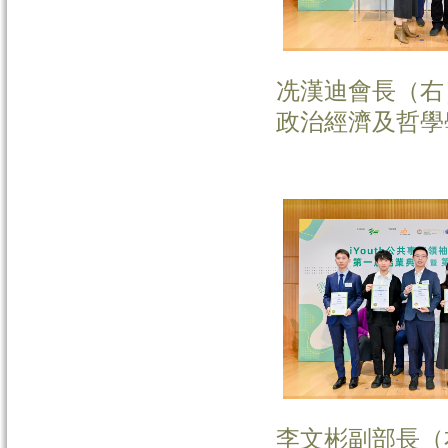
冼漢迪會長（右
政治經濟及哲學
李文彬副部長（