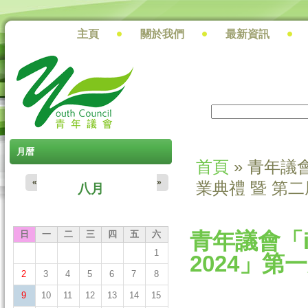
主頁
關於我們
最新資訊
搜尋
搜尋表單
月暦
首頁
» 青年議會
您在這裡
«
»
業典禮 暨 第
八月
青年議會「i
日
一
二
三
四
五
六
1
2024」第
2
3
4
5
6
7
8
9
10
11
12
13
14
15