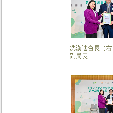
冼漢迪會長（右
副局長