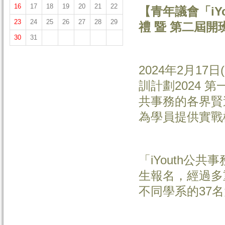
16
17
18
19
20
21
22
【青年議會「
iY
23
24
25
26
27
28
29
禮 暨 第二屆開
30
31
2024年2月17
訓計劃2024 
共事務的各界賢
為學員提供實戰
「iYouth公
生報名，經過多
不同學系的37