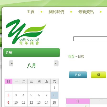
主頁
關於我們
最新資訊
搜尋
搜尋表單
月暦
首頁
» 日曆
您在這裡
«
»
八月
月份
(作用中頁籤)
週
日
一
二
三
四
五
六
1
2
3
4
5
6
7
8
日
一
9
10
11
12
13
14
15
31